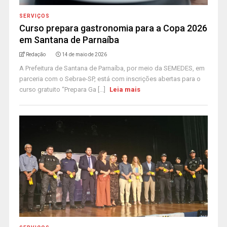
SERVIÇOS
Curso prepara gastronomia para a Copa 2026
em Santana de Parnaíba
Redação
14 de maio de 2026
A Prefeitura de Santana de Parnaíba, por meio da SEMEDES, em
parceria com o Sebrae-SP, está com inscrições abertas para o
curso gratuito “Prepara Ga [...]
Leia mais