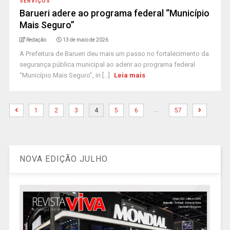
SERVIÇOS
Barueri adere ao programa federal “Município
Mais Seguro”
Redação
13 de maio de 2026
A Prefeitura de Barueri deu mais um passo no fortalecimento da
segurança pública municipal ao aderir ao programa federal
“Município Mais Seguro”, in [...]
Leia mais
…
1
2
3
4
5
6
57
NOVA EDIÇÃO JULHO