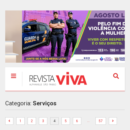
Categoria:
Serviços
…
1
2
3
4
5
6
57