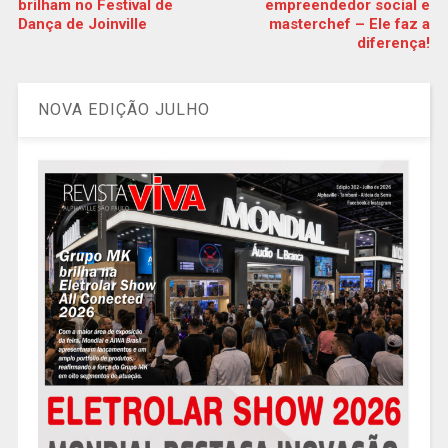
brilham no Festival de
empreendedor social e
Dança de Joinville
masterchef – Ele faz a
diferença!
NOVA EDIÇÃO JULHO