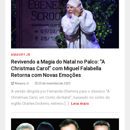
AMAURY JR
Revivendo a Magia do Natal no Palco: “A
Christmas Carol” com Miguel Falabella
Retorna com Novas Emoções
Amaury Jr
25 de novembro de 2023
A versão dirigida por Fernanda Chamma para o clássico "A
Christmas Carol, um Conto de Natal", baseado no conto do
inglês Charles Dickens, estreou [...]
Leia mais