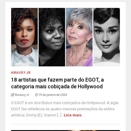
AMAURY JR
18 artistas que fazem parte do EGOT, a
categoria mais cobiçada de Hollywood
Amaury Jr
19 de janeiro de 2024
O EGOT é um dos títulos mais cobiçados de Hollywood. A sigla
EGOT faz referência às quatro maiores premiações da esfera
artística: Emmy (E), Gramm [...]
Leia mais