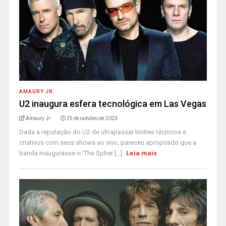
AMAURY JR
U2 inaugura esfera tecnológica em Las Vegas
Amaury Jr
25 de outubro de 2023
Dada a reputação do U2 de ultrapassar limites técnicos e
criativos com seus shows ao vivo, pareceu apropriado que a
banda inaugurasse o 'The Spher [...]
Leia mais