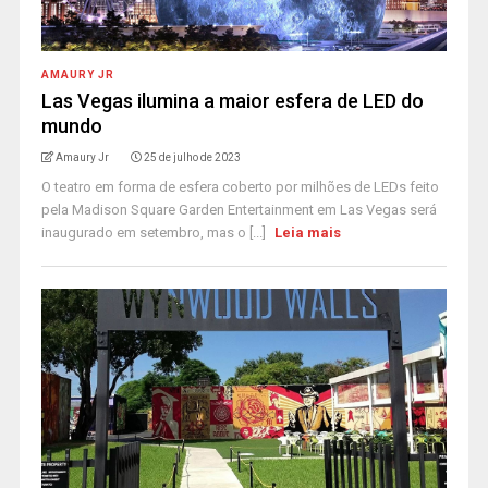
AMAURY JR
Las Vegas ilumina a maior esfera de LED do
mundo
Amaury Jr
25 de julho de 2023
O teatro em forma de esfera coberto por milhões de LEDs feito
pela Madison Square Garden Entertainment em Las Vegas será
inaugurado em setembro, mas o [...]
Leia mais