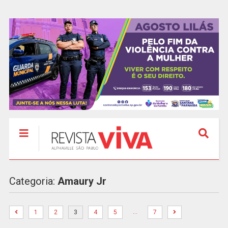
Categoria:
Amaury Jr
…
1
2
3
4
5
7