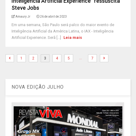
Inteligência Artificial Experience “ressuscita”
Steve Jobs
Amaury Jr
26 de abril de 2023
Em uma semana, São Paulo será palco do maior evento de
Inteligência Artificial da América Latina, o IAX - Inteligência
Artificial Experience. Serã [...]
Leia mais
…
1
2
3
4
5
7
NOVA EDIÇÃO JULHO