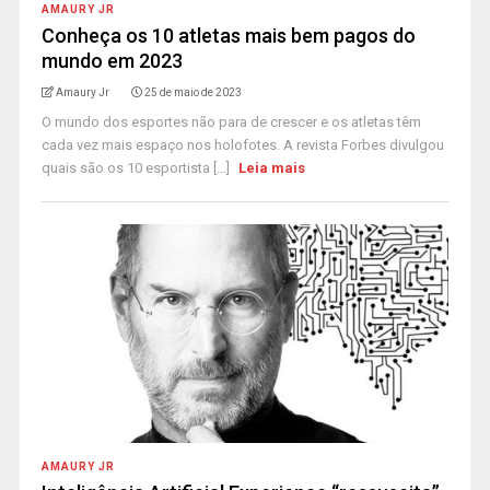
AMAURY JR
Conheça os 10 atletas mais bem pagos do
mundo em 2023
Amaury Jr
25 de maio de 2023
O mundo dos esportes não para de crescer e os atletas têm
cada vez mais espaço nos holofotes. A revista Forbes divulgou
quais são os 10 esportista [...]
Leia mais
AMAURY JR