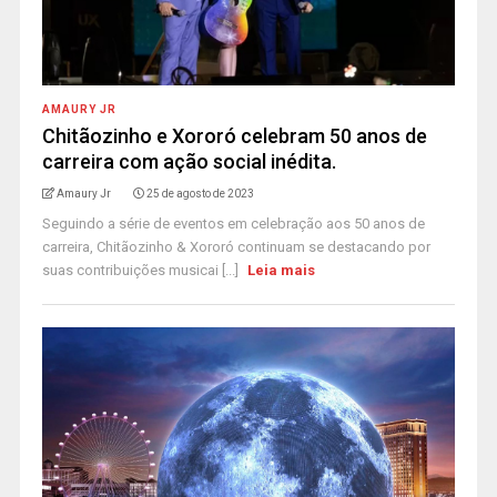
AMAURY JR
Chitãozinho e Xororó celebram 50 anos de
carreira com ação social inédita.
Amaury Jr
25 de agosto de 2023
Seguindo a série de eventos em celebração aos 50 anos de
carreira, Chitãozinho & Xororó continuam se destacando por
suas contribuições musicai [...]
Leia mais