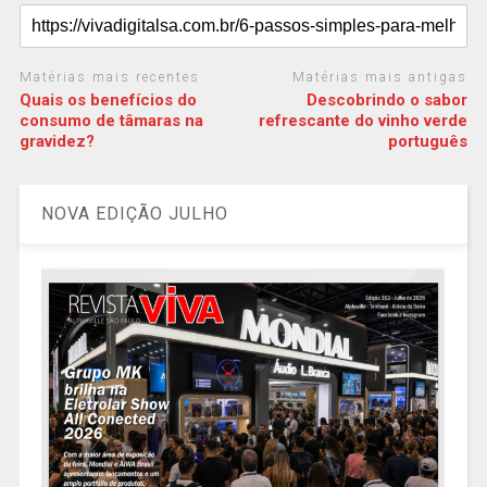
Matérias mais recentes
Matérias mais antigas
Quais os benefícios do
Descobrindo o sabor
consumo de tâmaras na
refrescante do vinho verde
gravidez?
português
NOVA EDIÇÃO JULHO